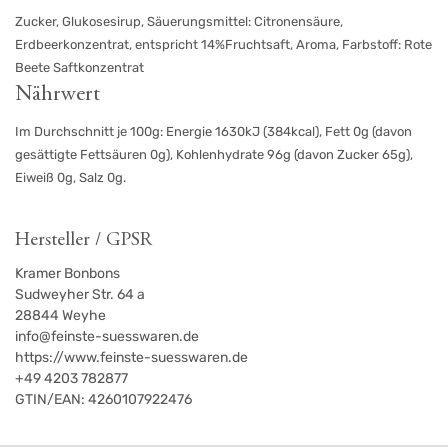
Zucker, Glukosesirup, Säuerungsmittel: Citronensäure,
Erdbeerkonzentrat, entspricht 14%Fruchtsaft, Aroma, Farbstoff: Rote
Beete Saftkonzentrat
Nährwert
Im Durchschnitt je 100g: Energie 1630kJ (384kcal), Fett 0g (davon
gesättigte Fettsäuren 0g), Kohlenhydrate 96g (davon Zucker 65g),
Eiweiß 0g, Salz 0g.
Hersteller / GPSR
Kramer Bonbons
Sudweyher Str. 64 a
28844
Weyhe
info@feinste-suesswaren.de
https://www.feinste-suesswaren.de
+49 4203 782877
GTIN/EAN:
4260107922476