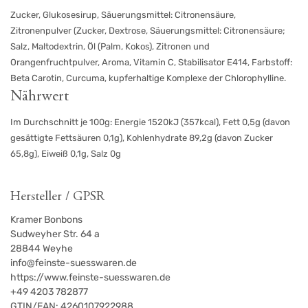
Zucker, Glukosesirup, Säuerungsmittel: Citronensäure,
Zitronenpulver (Zucker, Dextrose, Säuerungsmittel: Citronensäure;
Salz, Maltodextrin, Öl (Palm, Kokos), Zitronen und
Orangenfruchtpulver, Aroma, Vitamin C, Stabilisator E414, Farbstoff:
Beta Carotin, Curcuma, kupferhaltige Komplexe der Chlorophylline.
Nährwert
Im Durchschnitt je 100g: Energie 1520kJ (357kcal), Fett 0,5g (davon
gesättigte Fettsäuren 0,1g), Kohlenhydrate 89,2g (davon Zucker
65,8g), Eiweiß 0,1g, Salz 0g
Hersteller / GPSR
Kramer Bonbons
Sudweyher Str. 64 a
28844
Weyhe
info@feinste-suesswaren.de
https://www.feinste-suesswaren.de
+49 4203 782877
GTIN/EAN:
4260107922988