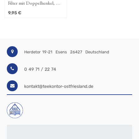
ilter mit Doppelhenkel, D.
Papier-Kannenfilter M, extra
,0 cm
lang
,95
€
4,50
€
Herdetor 19-21
Esens
26427
Deutschland
0 49 71 / 22 74
kontakt@teekontor-ostfriesland.de