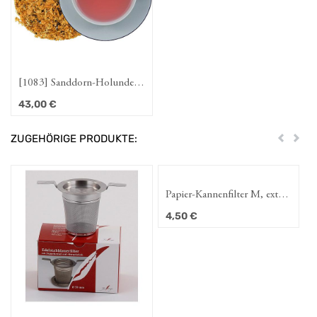
1083] Sanddorn-Holunder
[1081] Sanddorn-Sahne
PUR
PUR
3,00
€
43,00
€
ZUGEHÖRIGE PRODUKTE:
Zurück
Weit
Papier-Kannenfilter M, extra
Würfe
lang
4,50
€
1,95