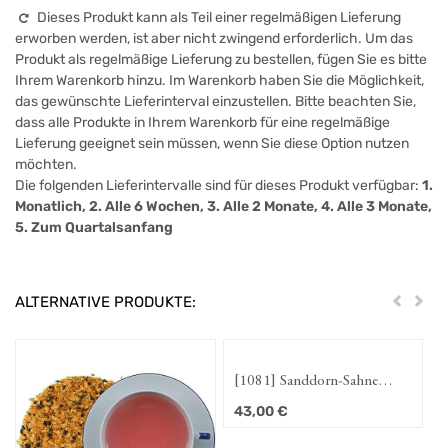
Dieses Produkt kann als Teil einer regelmäßigen Lieferung
erworben werden, ist aber nicht zwingend erforderlich. Um das
Produkt als regelmäßige Lieferung zu bestellen, fügen Sie es bitte
Ihrem Warenkorb hinzu. Im Warenkorb haben Sie die Möglichkeit,
das gewünschte Lieferinterval einzustellen. Bitte beachten Sie,
dass alle Produkte in Ihrem Warenkorb für eine regelmäßige
Lieferung geeignet sein müssen, wenn Sie diese Option nutzen
möchten.
Die folgenden Lieferintervalle sind für dieses Produkt verfügbar:
1.
Monatlich, 2. Alle 6 Wochen, 3. Alle 2 Monate, 4. Alle 3 Monate,
5. Zum Quartalsanfang
ALTERNATIVE PRODUKTE:
Zurück
Weit
[1081] Sanddorn-Sahne
[1083
PUR
PUR
43,00
€
43,0