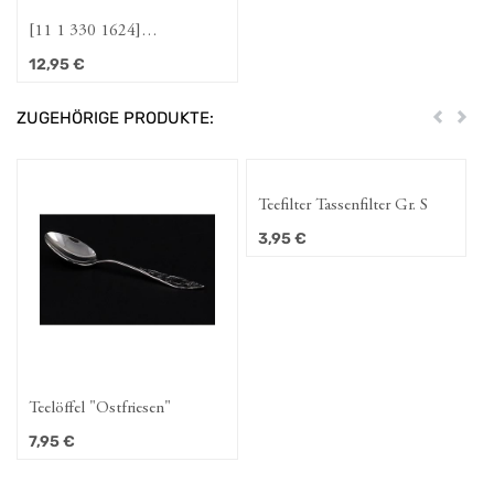
[11 1 330 1624]
Wissensbecher "Biologie"
12,95
€
ZUGEHÖRIGE PRODUKTE:
Zurück
Weit
Teefilter Tassenfilter Gr. S
3,95
€
Teelöffel "Ostfriesen"
7,95
€