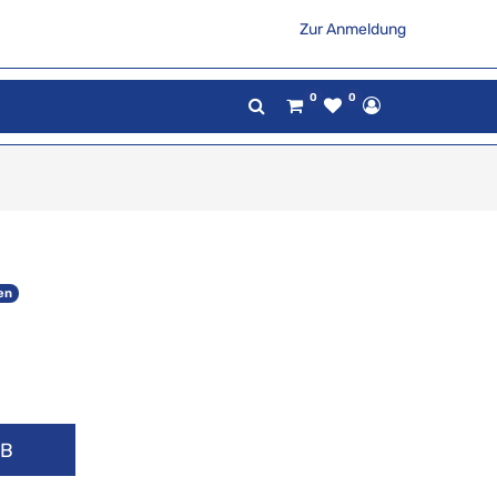
Zur Anmeldung
0
0
ß
en
RB