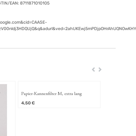
GTIN/EAN:
8711871010105
oogle.com&cid=CAASE-
zV00nldj3HDQUjQ&q&adurl&ved=2ahUKEwj5mPDjpOHrAhUQNOwKH
Zurück
Weiter
Papier-Kannenfilter M, extra lang
4,50
€