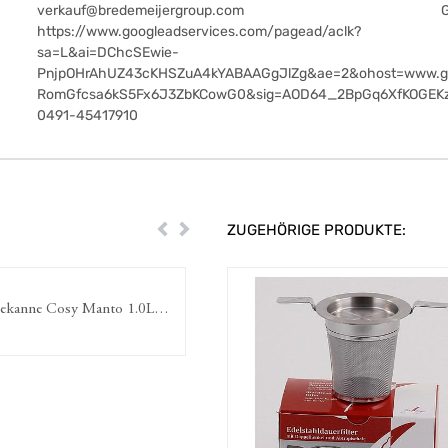
verkauf@bredemeijergroup.com
https://www.googleadservices.com/pagead/aclk?
sa=L&ai=DChcSEwie-
PnjpOHrAhUZ43cKHSZuA4kYABAAGgJlZg&ae=2&ohost=www.g
RomGfcsa6kS5Fx6J3ZbKCowG0&sig=AOD64_2BpGq6XfKOGEK
0491-45417910
ZUGEHÖRIGE PRODUKTE:
Zurück
Weiter
ekanne Cosy Manto 1.0L