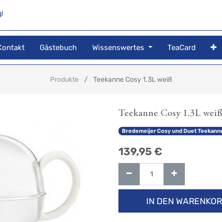
!
Kontakt
Gästebuch
Wissenswertes
TeaCard
Produkte
Teekanne Cosy 1.3L weiß
Teekanne Cosy 1.3L wei
Bredemeijer Cosy und Duet Teekann
139,95
€
IN DEN WARENKO