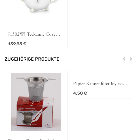
[1302W] Teekanne Cosy
1.3L weiß
139,95
€
ZUGEHÖRIGE PRODUKTE:
Zurück
Weit
Papier-Kannenfilter M, extra
lang
4,50
€