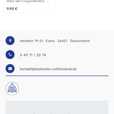
Filter mit Doppelhenkel, D.
6,0 cm
9,95
€
Herdetor 19-21
Esens
26427
Deutschland
0 49 71 / 22 74
kontakt@teekontor-ostfriesland.de