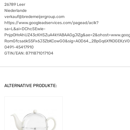
26789
Leer
Niederlande
verkauf@bredemeijergroup.com
https://www.googleadservices.com/pagead/aclk?
sa=L&ai=DChcSEwie-
PnjpOHrAhUZ43cKHSZuA4kYABAAGgJlZg&ae=2&ohost=www.goog
RomGfcsa6kS5Fx6J3ZbKCowG0&sig=AOD64_2BpGq6XfKOGEKzV0
0491-45417910
GTIN/EAN:
8711871017104
ALTERNATIVE PRODUKTE: