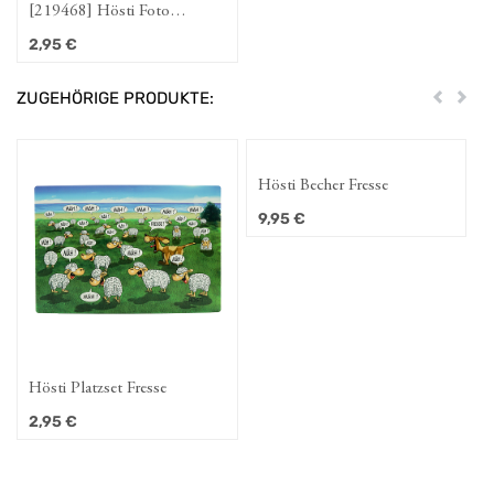
[219468] Hösti Foto
Magnet Sehnsucht
2,95
€
ZUGEHÖRIGE PRODUKTE:
Zurück
Weit
Hösti Becher Fresse
9,95
€
Hösti Platzset Fresse
2,95
€