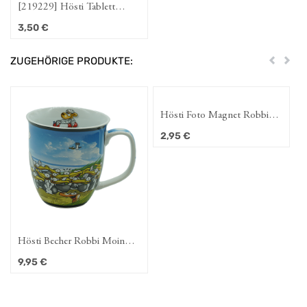
[219229] Hösti Tablett
Moin mit Leuchtturm
3,50
€
ZUGEHÖRIGE PRODUKTE:
Zurück
Weit
Hösti Foto Magnet Robbi
Moin
2,95
€
Hösti Becher Robbi Moin
10x9cm Porzellan
9,95
€