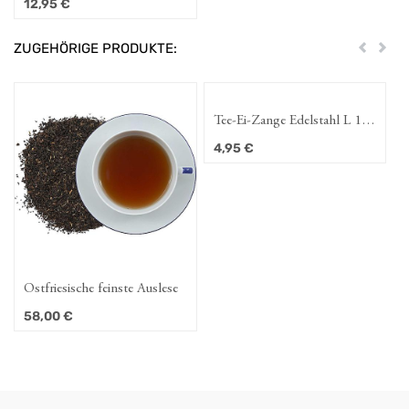
12,95
€
cm, Ø 9 cm
ZUGEHÖRIGE PRODUKTE:
Zurück
Weit
Tee-Ei-Zange Edelstahl L 18
cm, Ø 6,5 cm
4,95
€
Ostfriesische feinste Auslese
58,00
€