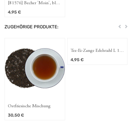
[81576] Becher 'Moin', blau,
8 Ø x 10,5 cmH
4,95
€
ZUGEHÖRIGE PRODUKTE:
Zurück
Weit
Tee-Ei-Zange Edelstahl L 18
cm, Ø 6,5 cm
4,95
€
Ostfriesische Mischung
30,50
€