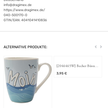
info@dragimex.de
https://www.dragimex.de/
040-500170-0
GTIN/EAN:
4041041410836
ALTERNATIVE PRODUKTE:
Zurück
Weit
[2046465W] Becher Büsum
"Welle" 350 ml,
3,95
€
Spülmaschinengeeignet, New
Bone