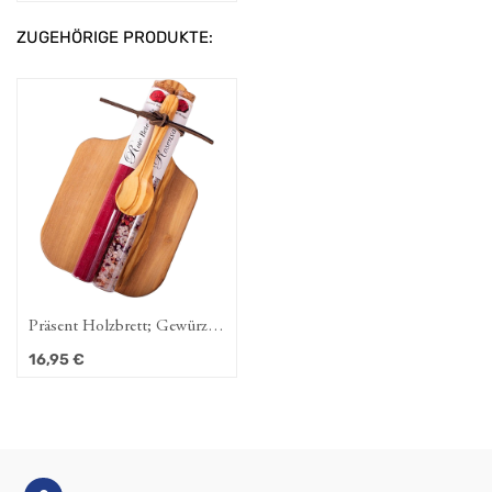
ZUGEHÖRIGE PRODUKTE:
Präsent Holzbrett; Gewürze
El Tubo: Rote Beete Salz
16,95
€
40g, Rosensalz 27g &
Holzlöffel, mit Lederriemen
fixiert, Abmessungen 20cm x
12cm x 5cm