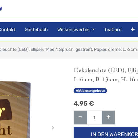
!
Kontakt
Gästebuch
Wissenswertes
TeaCard
leuchte (LED), Ellipse, "Meer", Spruch, gestreift, Papier, creme, L. 6 cm,
Dekoleuchte (LED), Ellips
L. 6 cm, B. 13 cm, H. 16
Aktionsangebote
4,95
€
IN DEN WARENKO