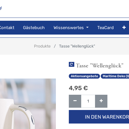
!
Kontakt
Gästebuch
Wissenswertes
TeaCard
Produkte
Tasse "Wellenglück"
Tasse "Wellenglück"
Aktionsangebote
Maritime Deko (
4,95
€
IN DEN WARENKO