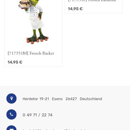
[717351F] Frosch Bäckerin
14,95
€
[717351M] Frosch Bäcker
14,95
€
Herdetor 19-21
Esens
26427
Deutschland
0 49 71 / 22 74