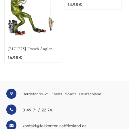
mit Bier
14,95
€
[717177S] Frosch Angler
stehend
16,95
€
Herdetor 19-21
Esens
26427
Deutschland
0 49 71 / 22 74
kontakt@teekontor-ostfriesland.de