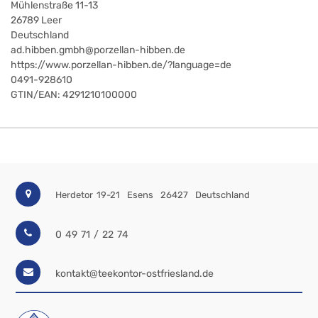
Mühlenstraße 11-13
26789
Leer
Deutschland
ad.hibben.gmbh@porzellan-hibben.de
https://www.porzellan-hibben.de/?language=de
0491-928610
GTIN/EAN:
4291210100000
Herdetor 19-21
Esens
26427
Deutschland
0 49 71 / 22 74
kontakt@teekontor-ostfriesland.de