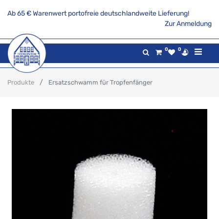
Ab 65 € Warenwert portofreie deutschlandweite Lieferung!
Zur Anmeldung
0
0
Produkte
Ersatzschwamm für Tropfenfänger