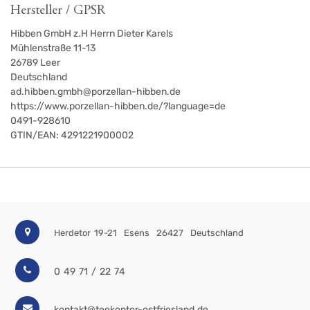
Hersteller / GPSR
Hibben GmbH z.H Herrn Dieter Karels
Mühlenstraße 11-13
26789
Leer
Deutschland
ad.hibben.gmbh@porzellan-hibben.de
https://www.porzellan-hibben.de/?language=de
0491-928610
GTIN/EAN:
4291221900002
Herdetor 19-21
Esens
26427
Deutschland
0 49 71 / 22 74
kontakt@teekontor-ostfriesland.de