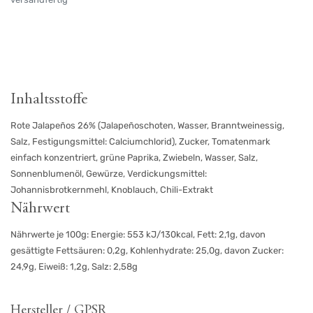
Inhaltsstoffe
Rote Jalapeños 26% (Jalapeñoschoten, Wasser, Branntweinessig,
Salz, Festigungsmittel: Calciumchlorid), Zucker, Tomatenmark
einfach konzentriert, grüne Paprika, Zwiebeln, Wasser, Salz,
Sonnenblumenöl, Gewürze, Verdickungsmittel:
Johannisbrotkernmehl, Knoblauch, Chili-Extrakt
Nährwert
Nährwerte je 100g: Energie: 553 kJ/130kcal, Fett: 2,1g, davon
gesättigte Fettsäuren: 0,2g, Kohlenhydrate: 25,0g, davon Zucker:
24,9g, Eiweiß: 1,2g, Salz: 2,58g
Hersteller / GPSR