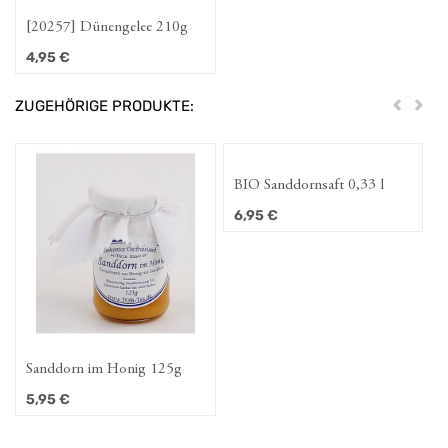
[20257] Dünengelee 210g
4,95
€
ZUGEHÖRIGE PRODUKTE:
Zurück
Weit
BIO Sanddornsaft 0,33 l
6,95
€
Sanddorn im Honig 125g
5,95
€