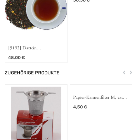
50,50
€
[5132] Dattein
Hausmischung
48,00
€
ZUGEHÖRIGE PRODUKTE:
Zurück
Weit
Papier-Kannenfilter M, extra
lang
4,50
€