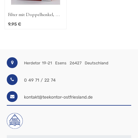
Filter mit Doppelhenkel, D.
6,0 cm
9,95
€
Herdetor 19-21
Esens
26427
Deutschland
0 49 71 / 22 74
kontakt@teekontor-ostfriesland.de