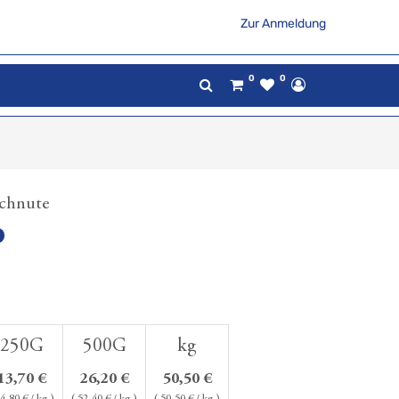
Zur Anmeldung
0
0
schnute
250G
500G
kg
13,70
€
26,20
€
50,50
€