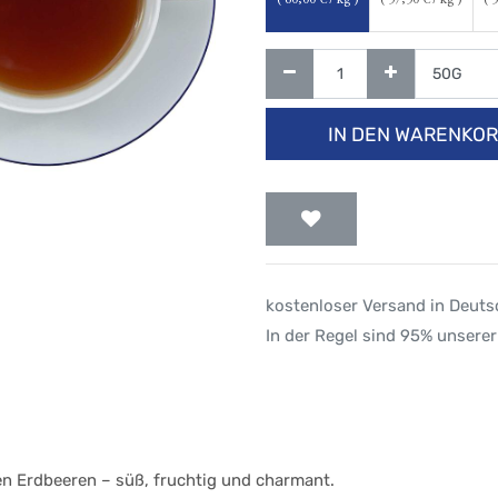
(
60,00
€ / kg )
(
57,50
€ / kg )
(
5
IN DEN WARENKO
kostenloser Versand in Deut
In der Regel sind 95% unserer
en Erdbeeren – süß, fruchtig und charmant.