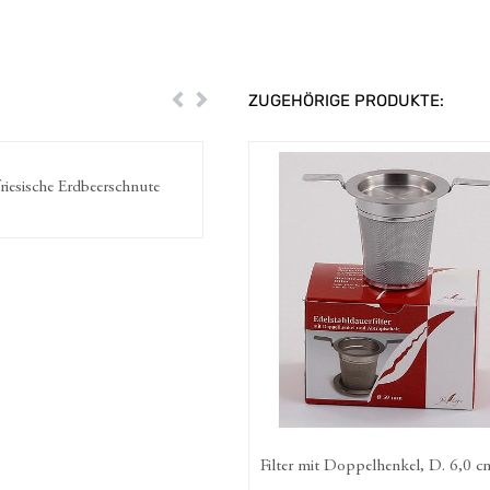
ZUGEHÖRIGE PRODUKTE:
Zurück
Weiter
 Ostfriesische Klönstunde
Papier-Kannenfilter M, ex
0
€
4,50
€
Filter mit Doppelhenkel, D. 6,0 cm
Papier-Kannenfilter M, ex