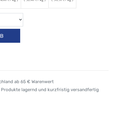
4,80
€ / kg )
(
52,40
€ / kg )
(
50,50
€ / kg )
RB
schland ab 65 € Warenwert
 Produkte lagernd und kurzfristig versandfertig