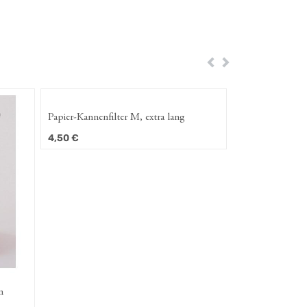
Zurück
Weiter
tra lang
Würfelkandis 250g
1,95
€
tra lang