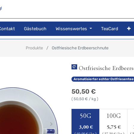
!
Kontakt
Gästebuch
Wissenswertes
TeaCard
Produkte
Ostfriesische Erdbeerschnute
Ostfriesische Erdbeer
Aromatisierter echter Ostfriesentee
50,50
€
(
50,50
€ / kg )
50G
100G
3,00
€
5,75
€