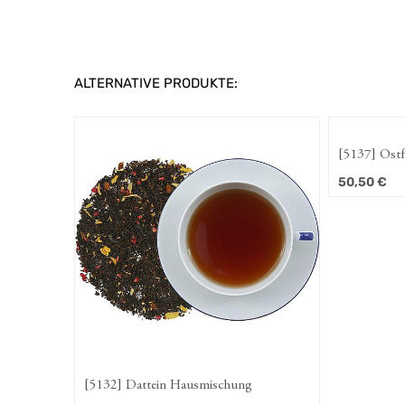
ALTERNATIVE PRODUKTE:
[5137] Ostfriesische Erdbeerschnute
[5119]
50,50
€
45,5
chung
[5137] Ostfriesische Erdbeerschnute