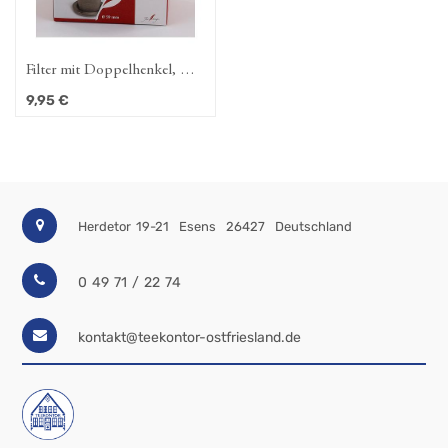
r mit Doppelhenkel, D.
Papier-Kannenfilter M, extra
cm
lang
€
4,50
€
Herdetor 19-21
Esens
26427
Deutschland
0 49 71 / 22 74
kontakt@teekontor-ostfriesland.de