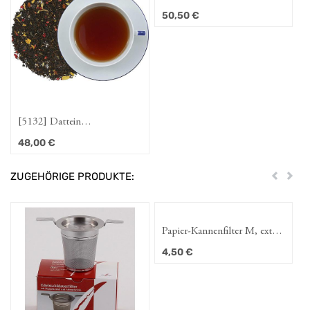
Erdbeerschnute
Klönstund
50,50
€
45,50
€
] Dattein
[5137] Ostfriesische
mischung
Erdbeerschnute
0
€
50,50
€
ZUGEHÖRIGE PRODUKTE:
Zurück
Weit
Papier-Kannenfilter M, extra
Würfelkan
lang
4,50
€
1,95
€