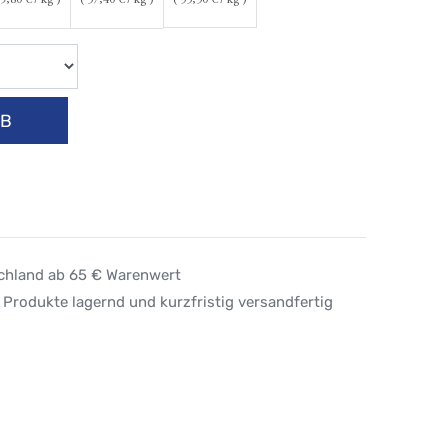
9,80
€ / kg )
(
57,40
€ / kg )
(
55,50
€ / kg )
RB
schland ab 65 € Warenwert
 Produkte lagernd und kurzfristig versandfertig