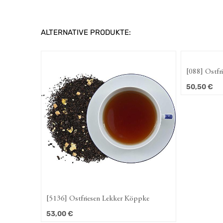
ALTERNATIVE PRODUKTE:
[088] Ostfriesische Gemü
50,50
€
[5136] Ostfriesen Lekker Köppke
[088] Ostfriesische Gemü
53,00
€
50,50
€