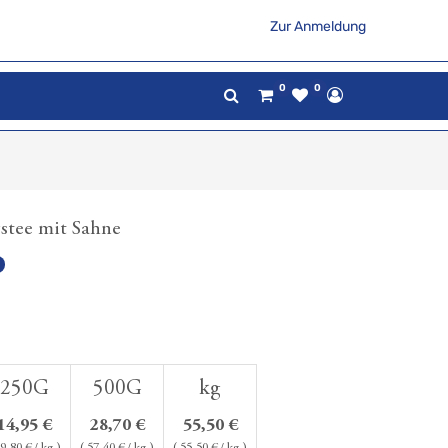
Zur Anmeldung
0
0
gstee mit Sahne
250G
500G
kg
14,95
€
28,70
€
55,50
€