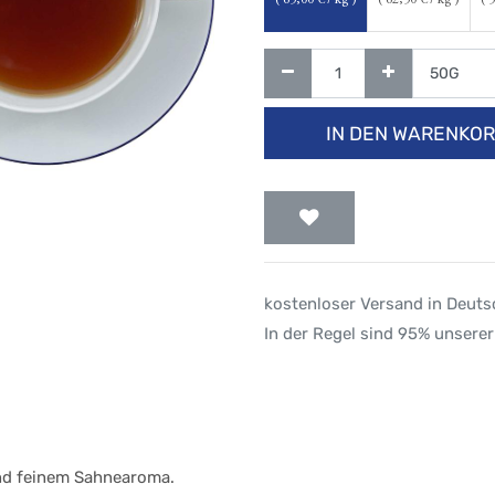
(
65,00
€ / kg )
(
62,50
€ / kg )
(
5
IN DEN WARENKO
kostenloser Versand in Deut
In der Regel sind 95% unserer
 und feinem Sahnearoma.