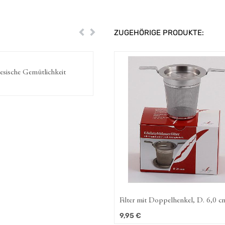
ZUGEHÖRIGE PRODUKTE:
Zurück
Weiter
tlichkeit
[075] Ostfriesischer Bratapfel
50,50
€
tlichkeit
Filter mit Doppelhenkel, D. 6,0 cm
9,95
€