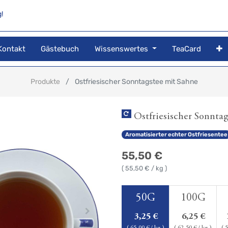
!
Kontakt
Gästebuch
Wissenswertes
TeaCard
Produkte
Ostfriesischer Sonntagstee mit Sahne
Ostfriesischer Sonnta
Aromatisierter echter Ostfriesentee
55,50
€
(
55,50
€ / kg )
50G
100G
3,25
€
6,25
€