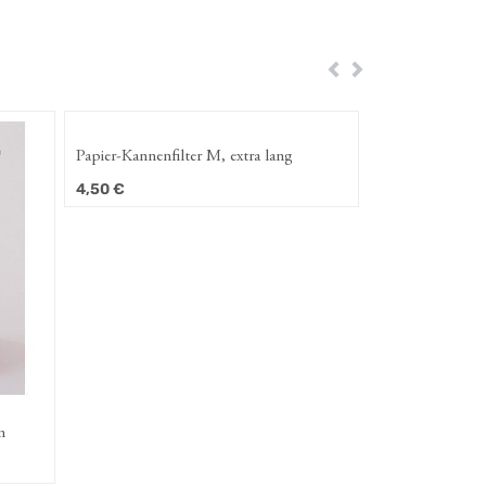
Zurück
Weiter
Papier-Kannenfilter M, extra lang
Würfelkandis 250g
4,50
€
1,95
€
Papier-Kannenfilter M, extra lang
4,50
€