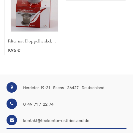
Filter mit Doppelhenkel, D.
Papier-Kannenfilter M, extra
6,0 cm
lang
9,95
€
4,50
€
Herdetor 19-21
Esens
26427
Deutschland
0 49 71 / 22 74
kontakt@teekontor-ostfriesland.de