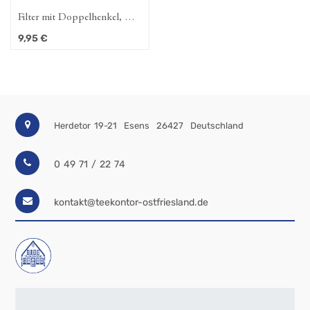
r mit Doppelhenkel, D.
Papier-Kannenfilter M, extra
cm
lang
€
4,50
€
Herdetor 19-21
Esens
26427
Deutschland
0 49 71 / 22 74
kontakt@teekontor-ostfriesland.de