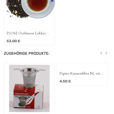
] Ostfriesen Lekker
[088] Ostfriesische
pke
Gemütlichkeit
0
€
50,50
€
ZUGEHÖRIGE PRODUKTE:
Zurück
Weit
Papier-Kannenfilter M, extra
Würfelkan
lang
4,50
€
1,95
€