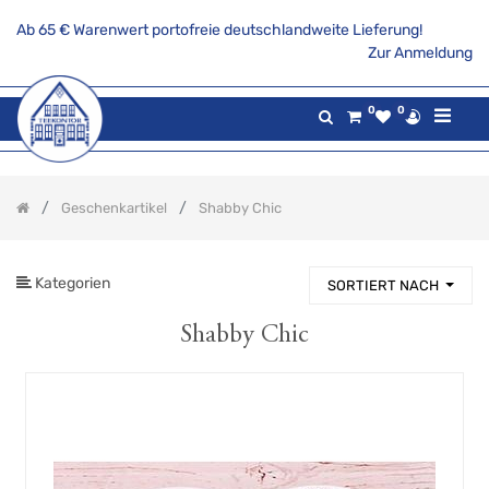
Ab 65 € Warenwert portofreie deutschlandweite Lieferung!
PRODUKTKATEGORIE
Zur Anmeldung
Alle
0
0
Produkte
Aktionsangebote
Tee
Geschenkartikel
Shabby Chic
Gaumenfreuden
Gilde
maritim
Kategorien
SORTIERT NACH
Teekannen
&
Stövchen
Shabby Chic
Porzellanserien
Keramikserien
Becher,
Tassen
und
Co