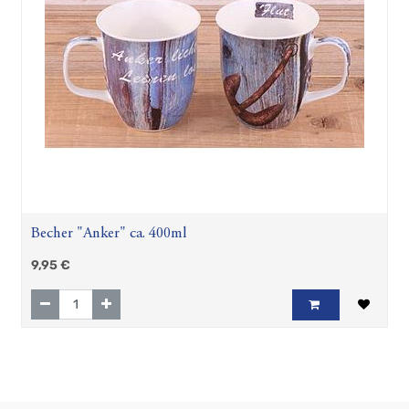
Zubehör
Geschenkartikel
Froschhausen
Sanddorn-
Kosmetik
Wind
und
Mee(h)r
Shabby
Chic
Teepräsente
Becher "Anker" ca. 400ml
Maritime
Türschilder
9,95
€
Plüsch-
Seehund
Flapsch
Gravurbecher
Hösti
Fan
Artikel