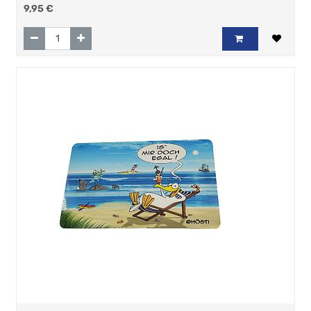
9,95
€