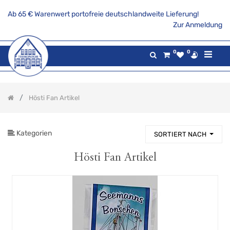
Ab 65 € Warenwert portofreie deutschlandweite Lieferung!
PRODUKTKATEGORIE
Zur Anmeldung
Alle
0
0
Produkte
Aktionsangebote
Tee
Hösti Fan Artikel
Gaumenfreuden
Gilde
maritim
Kategorien
SORTIERT NACH
Teekannen
&
Stövchen
Hösti Fan Artikel
Porzellanserien
Keramikserien
Becher,
Tassen
und
Co