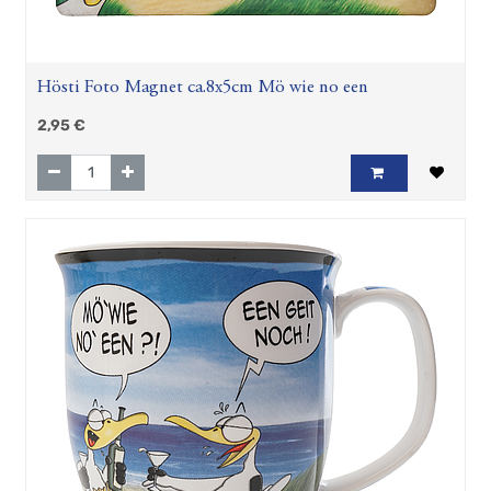
Hösti Foto Magnet ca.8x5cm Mö wie no een
2,95
€