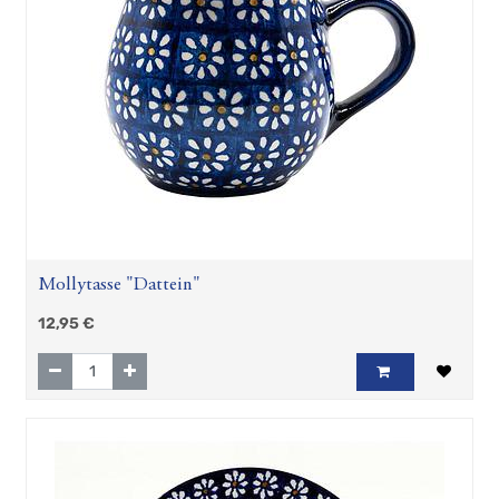
Belle
Keramikserie
Caspian
Keramikserie
Colette
Keramikserie
Corazon
Danja
Swantje
Becher,
Tassen
und
Mollytasse "Dattein"
Co
12,95
€
Zubehör
Geschenkartikel
Hösti
Fan
Artikel