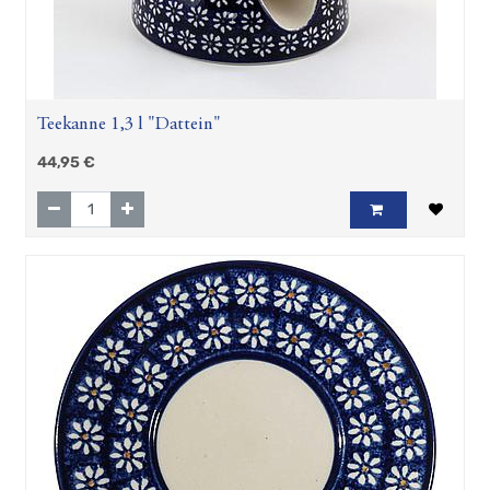
Teekanne 1,3 l "Dattein"
44,95
€