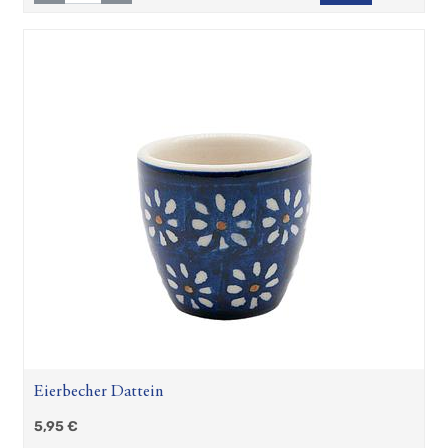
Eierbecher Dattein
5,95
€