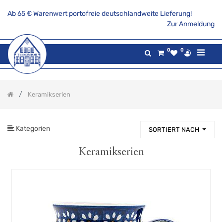
Ab 65 € Warenwert portofreie deutschlandweite Lieferung!
PRODUKTKATEGORIE
Zur Anmeldung
Alle
0
0
Produkte
Aktionsangebote
Tee
Keramikserien
Gaumenfreuden
Gilde
maritim
Kategorien
SORTIERT NACH
Teekannen
&
Stövchen
Keramikserien
Porzellanserien
Keramikserien
Bine
Dattein
Keramikserie