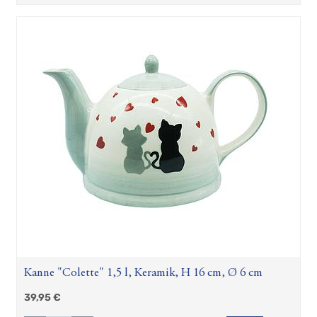
Kanne "Colette" 1,5 l, Keramik, H 16 cm, Ø 6 cm
39,95
€