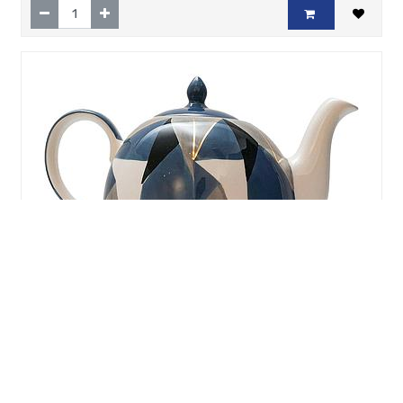
Kanne "Caspian" 1,9 l, Keramik mit Goldauflage, H 18
cm, Ø 6,5 cm