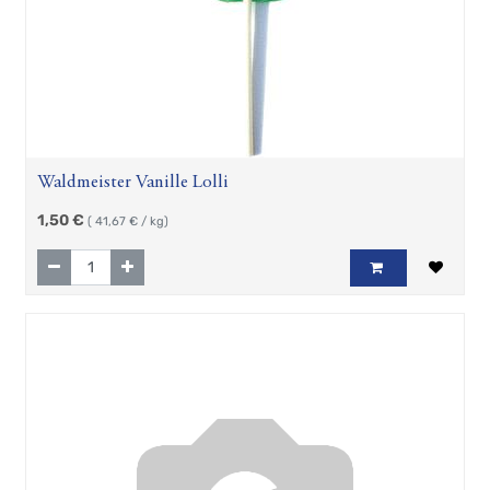
Waldmeister Vanille Lolli
1,50
€
(
41,67
€ / kg)