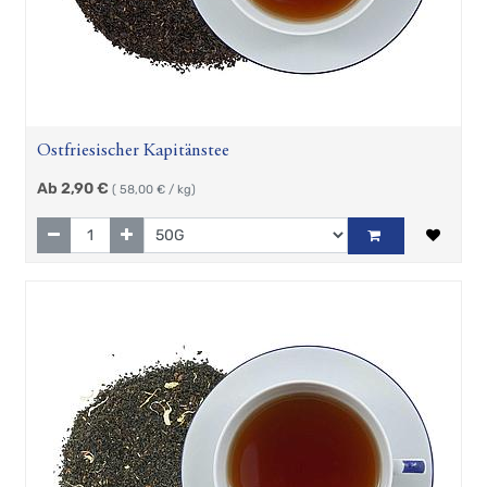
Zubehör
Geschenkartikel
Hösti
Fan
Artikel
Ostfriesischer Kapitänstee
Ab
2,90
€
(
58,00
€ / kg)