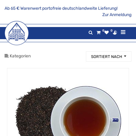
Ab 65 € Warenwert portofreie deutschlandweite Lieferung!
PRODUKTKATEGORIE
Zur Anmeldung
Alle
0
0
Produkte
Aktionsangebote
Tee
Kategorien
SORTIERT NACH
Gaumenfreuden
Gilde
maritim
Teekannen
&
Stövchen
Porzellanserien
Keramikserien
Becher,
Tassen
und
Co