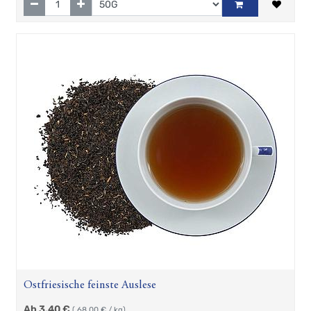
Ostfriesische feinste Auslese
Ab
3,40
€
(
68,00
€ / kg)