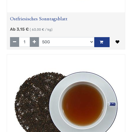
Ostfriesisches Sonntagsblatt
Ab
3,15
€
(
63,00
€ / kg)