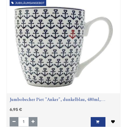
JUBILÄUMSANGEBOT
Jumbobecher Piet "Anker", dunkelblau, 480ml,
spülmaschinengeeignet
6,95
€