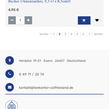
Becher Dünenzauber, 9,5 Ø x 8,5cmH
4,95
€
Vorher
1
2
3
4
5
6
7
Weiter
Herdetor 19-21
Esens
26427
Deutschland
0 49 71 / 22 74
kontakt@teekontor-ostfriesland.de