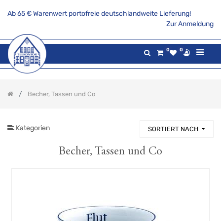
Ab 65 € Warenwert portofreie deutschlandweite Lieferung!
PRODUKTKATEGORIE
Zur Anmeldung
Alle
0
0
Produkte
Aktionsangebote
Tee
Becher, Tassen und Co
Gaumenfreuden
Gilde
maritim
Kategorien
SORTIERT NACH
Teekannen
&
Stövchen
Becher, Tassen und Co
Porzellanserien
Keramikserien
Becher,
Tassen
und
Co