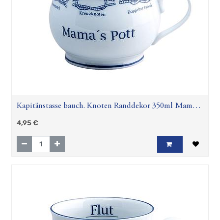
Kapitänstasse bauch. Knoten Randdekor 350ml Mama´s
Pott / E & F
4,95
€