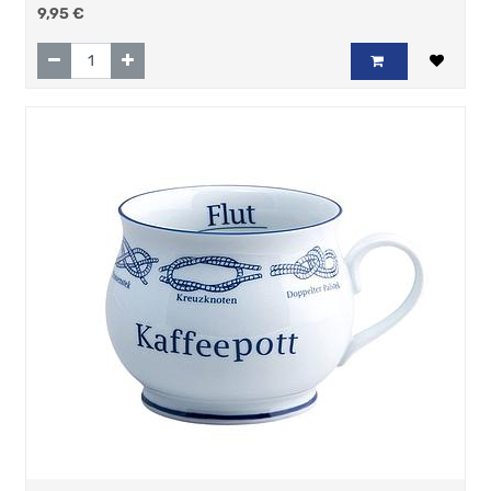
9,95
€