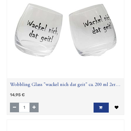
Weißt
Du
eigentlich,
wie
lieb
ich
dich
hab?
Wissensbecher
Serie
"Schutzengel"
Serie
"Eule"
Teegläser
Wobbling Glass "wackel nich dat geit" ca. 200 ml 2er-
Zubehör
Set
14,95
€
Geschenkartikel
Hösti
Fan
Artikel