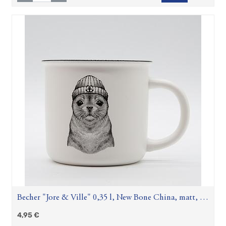
Becher "Jore & Ville" 0,35 l, New Bone China, matt, H
8,9 cm, Ø 9,3 cm
4,95
€