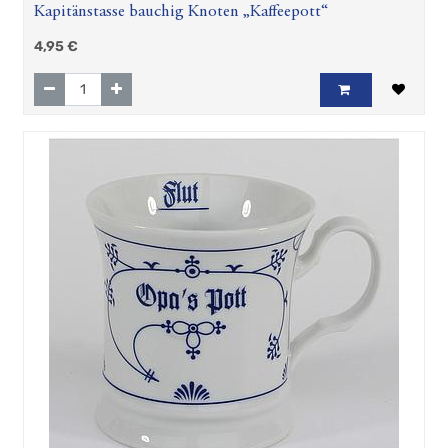
Kapitänstasse bauchig Knoten „Kaffeepott“
4,95
€