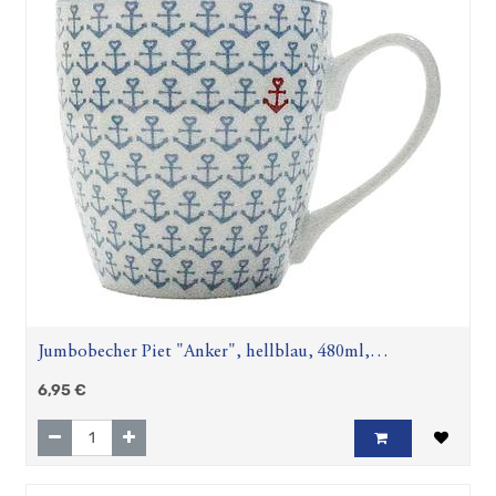
Jumbobecher Piet "Anker", hellblau, 480ml,
spülmaschinengeeignet
6,95
€