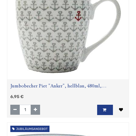
Jumbobecher Piet "Anker", hellblau, 480ml,
spülmaschinengeeignet
6,95
€
JUBILÄUMSANGEBOT