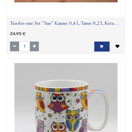
Tea-for-one Set "Sao" Kanne: 0,4 l, Tasse: 0,2 l, Keramik
mit Goldauflage, 4-teilig, Kanne: H 12 cm, Ø 5,5 cm
24,95
€
Tasse: H 6 cm, Ø 10 cm