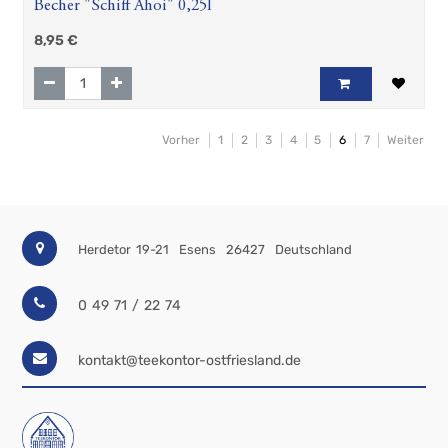
Becher "Schiff Ahoi" 0,25l
8,95
€
Vorher
1
2
3
4
5
6
7
Weiter
Herdetor 19-21
Esens
26427
Deutschland
0 49 71 / 22 74
kontakt@teekontor-ostfriesland.de