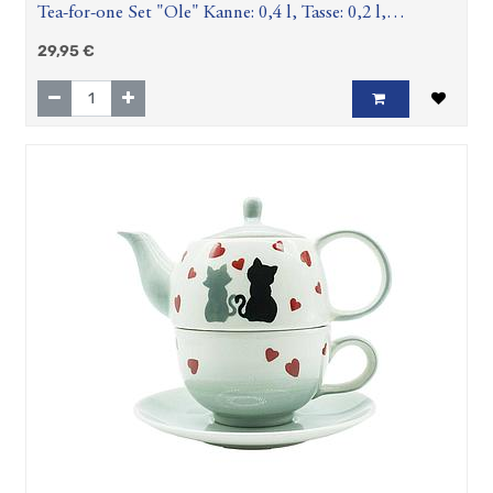
Tea-for-one Set "Ole" Kanne: 0,4 l, Tasse: 0,2 l,
Keramik, 4-teilig, Kanne: H 12 cm, Ø 5,5 cm Tasse: H 6
29,95
€
cm, Ø 10 cm