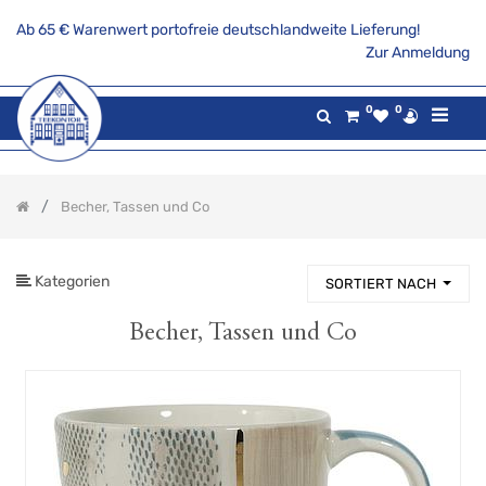
Ab 65 € Warenwert portofreie deutschlandweite Lieferung!
PRODUKTKATEGORIE
Zur Anmeldung
Alle
0
0
Produkte
Aktionsangebote
Tee
Becher, Tassen und Co
Gaumenfreuden
Gilde
maritim
Kategorien
SORTIERT NACH
Teekannen
&
Stövchen
Becher, Tassen und Co
Porzellanserien
Keramikserien
Becher,
Tassen
und
Co