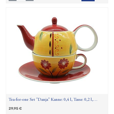
Tea-for-one Set "Danja" Kanne: 0,4 l, Tasse: 0,2 l,
Keramik, 4-teilig, Kanne: H 12 cm, Ø 5,5 cm Tasse: H 6
29,95
€
cm, Ø 10 cm