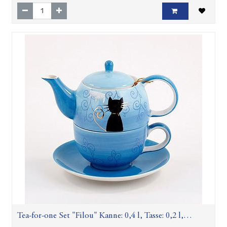
Tea-for-one Set "Filou" Kanne: 0,4 l, Tasse: 0,2 l,