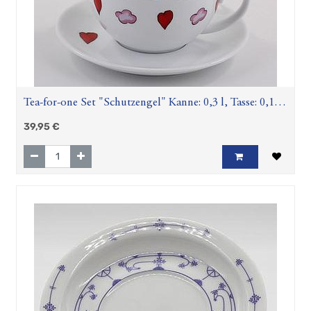
Tea-for-one Set "Schutzengel" Kanne: 0,3 l, Tasse: 0,17
l, Porzellan, 4-teilig, H 14 cm, Ø 5,3 cm
39,95
€