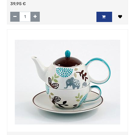
Keramik mit Goldauflage, 4-teilig, Kanne: H 11,5 cm,
39,95
€
Ø 5,5 cm Tasse: H 8 cm