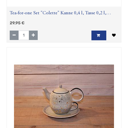
Tea-for-one Set "Colette" Kanne 0,4 l, Tasse 0,2 l,
Keramik, 4-teilig, Kanne: H 11,5 cm, Ø 5,5 cm Tasse: H
29,95
€
8 cm