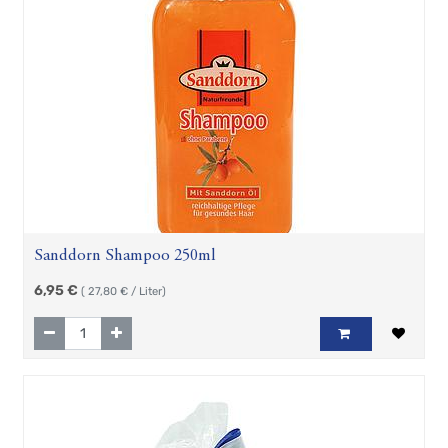
Zubehör
Geschenkartikel
Froschhausen
Sanddorn-
Kosmetik
Wind
und
Mee(h)r
Shabby
Chic
Teepräsente
Sanddorn Shampoo 250ml
Maritime
Türschilder
6,95
€
(
27,80
€ / Liter)
Plüsch-
Seehund
Flapsch
Gravurbecher
Hösti
Fan
Artikel