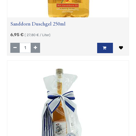
Sanddorn Duschgel 250ml
6,95
€
(
27,80
€ / Liter)