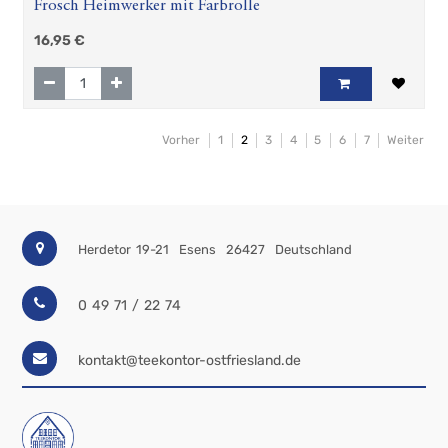
Frosch Heimwerker mit Farbrolle
16,95
€
Vorher
1
2
3
4
5
6
7
Weiter
Herdetor 19-21
Esens
26427
Deutschland
0 49 71 / 22 74
kontakt@teekontor-ostfriesland.de