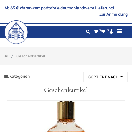
Ab 65 € Warenwert portofreie deutschlandweite Lieferung!
PRODUKTKATEGORIE
Zur Anmeldung
Alle
0
0
Produkte
Aktionsangebote
Tee
Geschenkartikel
Gaumenfreuden
Gilde
maritim
Kategorien
SORTIERT NACH
Teekannen
&
Stövchen
Geschenkartikel
Porzellanserien
Keramikserien
Becher,
Tassen
und
Co