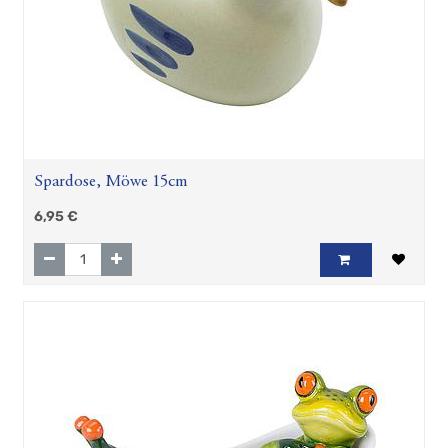
Spardose, Möwe 15cm
6,95
€