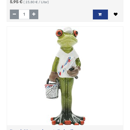
5,95
€
(
23,80
€ / Liter)