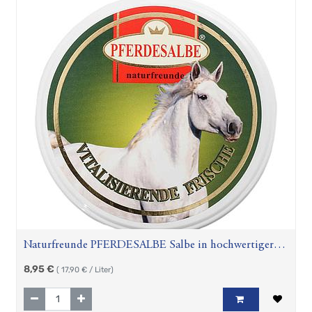
Naturfreunde PFERDESALBE Salbe in hochwertiger
Qualität 500ml
8,95
€
(
17,90
€ / Liter)