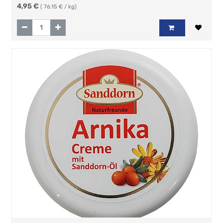
4,95
€
(
76,15
€ / kg)