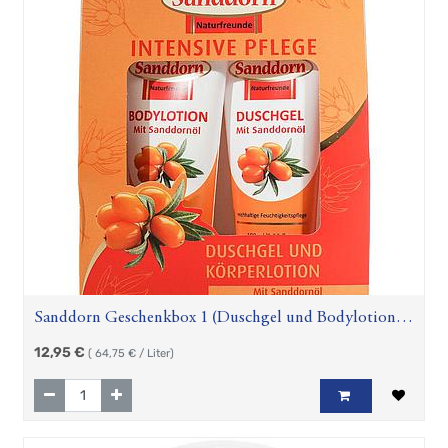
Sanddorn Geschenkbox 1 (Duschgel und Bodylotion,
je 100ml)
12,95
€
(
64,75
€ / Liter)