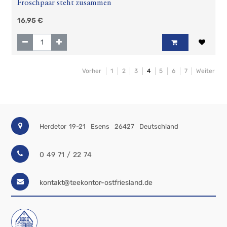
Froschpaar steht zusammen
16,95
€
Vorher
1
2
3
4
5
6
7
Weiter
Herdetor 19-21
Esens
26427
Deutschland
0 49 71 / 22 74
kontakt@teekontor-ostfriesland.de