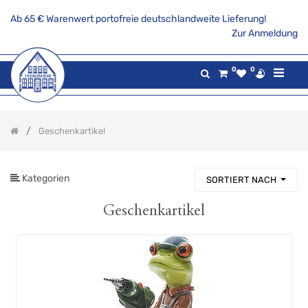
Ab 65 € Warenwert portofreie deutschlandweite Lieferung!
PRODUKTKATEGORIE
Zur Anmeldung
Alle
0
0
Produkte
Aktionsangebote
Tee
Geschenkartikel
Gaumenfreuden
Gilde
maritim
Kategorien
SORTIERT NACH
Teekannen
&
Stövchen
Geschenkartikel
Porzellanserien
Keramikserien
Becher,
Tassen
und
Co