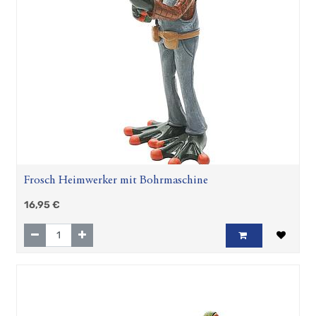
Zubehör
Geschenkartikel
Froschhausen
Sanddorn-
Kosmetik
Wind
und
Mee(h)r
Shabby
Chic
Teepräsente
Frosch Heimwerker mit Bohrmaschine
Maritime
Türschilder
16,95
€
Plüsch-
Seehund
Flapsch
Gravurbecher
Hösti
Fan
Artikel