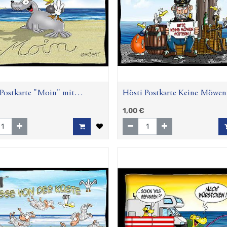
Postkarte "Moin" mit
Hösti Postkarte Keine Möwen
tturm
füttern
1,00
€