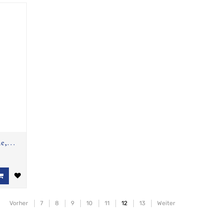
ne,
Vorher
7
8
9
10
11
12
13
Weiter