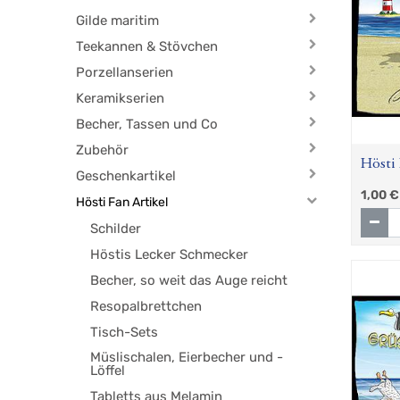
Gilde maritim
Teekannen & Stövchen
Porzellanserien
Keramikserien
Becher, Tassen und Co
Zubehör
Hösti 
Geschenkartikel
Leuch
1,00
€
Hösti Fan Artikel
Schilder
Höstis Lecker Schmecker
Becher, so weit das Auge reicht
Resopalbrettchen
Tisch-Sets
Müslischalen, Eierbecher und -
Löffel
Tabletts aus Melamin