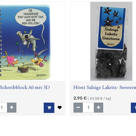
 Schreibblock A6 mit 3D
Hösti Salzige Lakritz- Seester
120g
2,95
€
(
24,58
€ / kg)