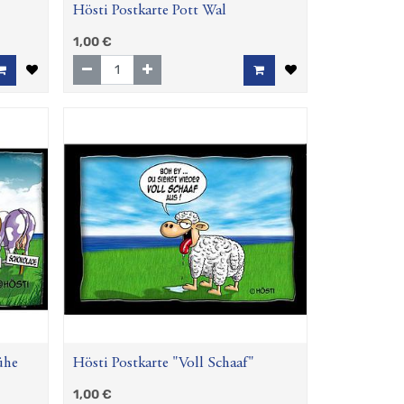
Hösti Postkarte Pott Wal
1,00
€
ühe
Hösti Postkarte "Voll Schaaf"
1,00
€