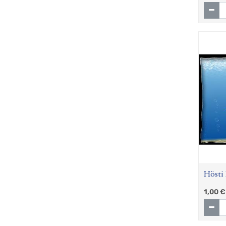
Hösti 
1,00
€