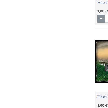
Hösti 
1,00
€
Hösti 
1,00
€