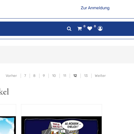
Zur Anmeldung
0
0
Vorher
7
8
9
10
11
12
13
Weiter
kel