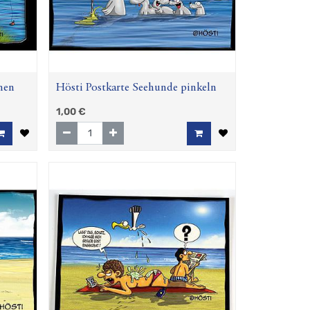
hen
Hösti Postkarte Seehunde pinkeln
1,00
€