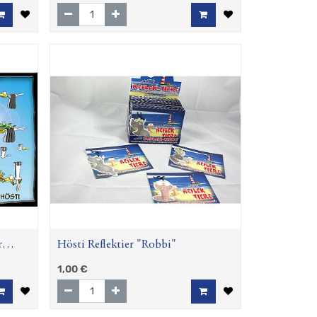
r
Hösti Reflektier "Robbi"
1,00
€