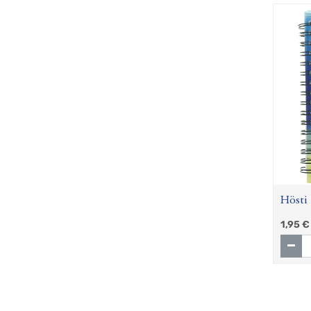
Hösti
1,95
€