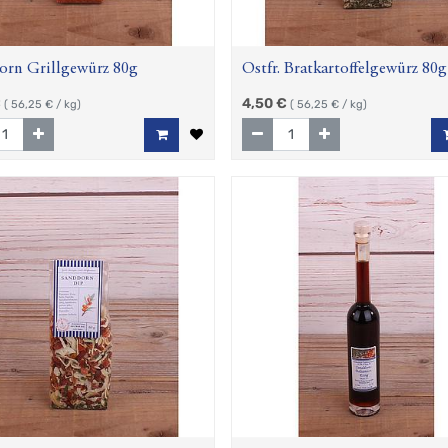
orn Grillgewürz 80g
Ostfr. Bratkartoffelgewürz 80g
€
4,50
€
(
56,25
€ / kg)
(
56,25
€ / kg)