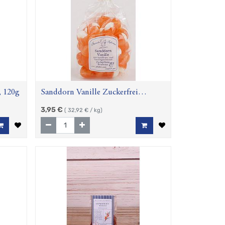
 120g
Sanddorn Vanille Zuckerfrei
Bonbons, 120 g
3,95
€
(
32,92
€ / kg)