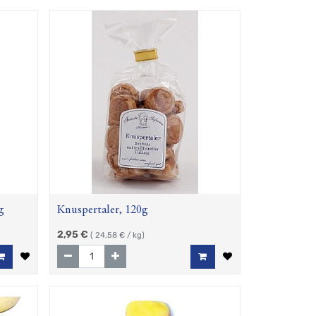
g
Knuspertaler, 120g
2,95
€
(
24,58
€ / kg)