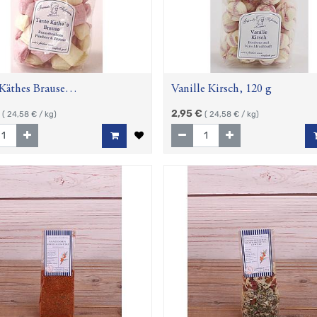
Käthes Brause
Vanille Kirsch, 120 g
ere/Zitrone, 120g
2,95
€
(
24,58
€ / kg)
(
24,58
€ / kg)