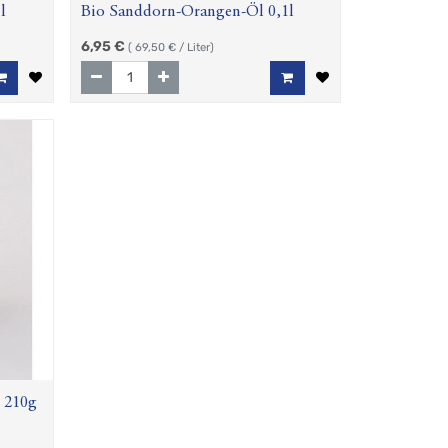
l
Bio Sanddorn-Orangen-Öl 0,1l
6,95
€
(
69,50
€ / Liter)
h 210g