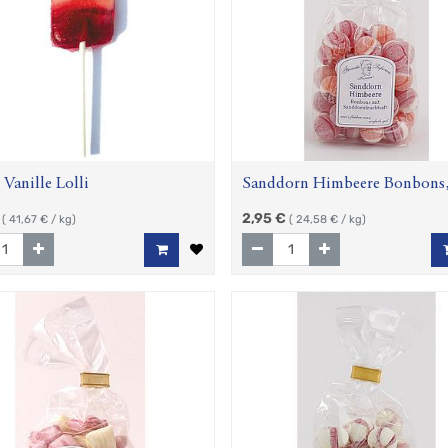
 Vanille Lolli
Sanddorn Himbeere Bonbons,
2,95
€
(
41,67
€ / kg)
(
24,58
€ / kg)