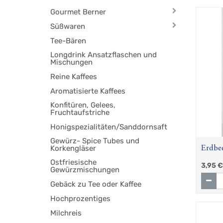
Gourmet Berner
Süßwaren
Tee-Bären
Longdrink Ansatzflaschen und
Mischungen
Reine Kaffees
Aromatisierte Kaffees
Konfitüren, Gelees,
Fruchtaufstriche
Honigspezialitäten/Sanddornsaft
Gewürz- Spice Tubes und
Korkengläser
Erdbee
Ostfriesische
3,95
€
Gewürzmischungen
Gebäck zu Tee oder Kaffee
Hochprozentiges
Milchreis