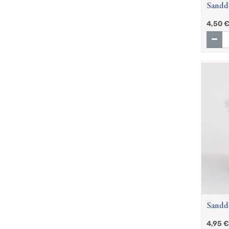
Sandd
4,50
Sanddo
210g
4,95
€