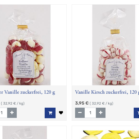
r Vanille zuckerfrei, 120 g
Vanille Kirsch zuckerfrei, 120 
3,95
€
(
32,92
€ / kg)
(
32,92
€ / kg)