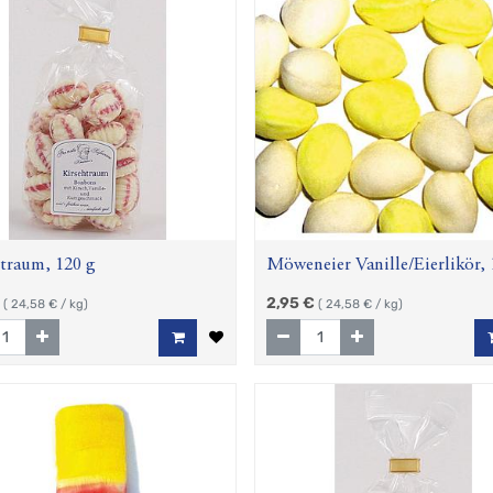
traum, 120 g
Möweneier Vanille/Eierlikör, 
2,95
€
(
24,58
€ / kg)
(
24,58
€ / kg)