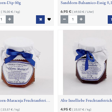
orn-Dip 60g
Sanddorn-Balsamico-Essig 0,1
€
6,95
€
(
75,00
€ / kg)
(
69,50
€ / Liter)
rn-Maracuja Fruchtaufstrich
Alte Inselliebe Fruchtaufstric
4,95
€
(
23,57
€ / kg)
(
23,57
€ / kg)