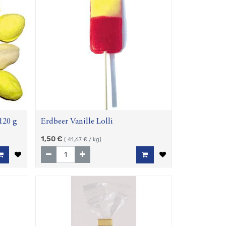
120 g
Erdbeer Vanille Lolli
1,50
€
(
41,67
€ / kg)