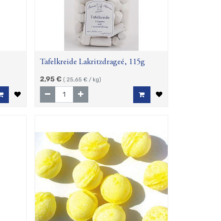
Tafelkreide Lakritzdrageé, 115g
2,95
€
(
25,65
€ / kg)