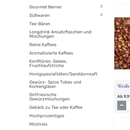
Gourmet Berner
Süßwaren
Tee-Bären
Longdrink Ansatzflaschen und
Mischungen
Reine Kaffees
Aromatisierte Kaffees
Konfitüren, Gelees,
Fruchtaufstriche
Honigspezialitäten/Sanddornsaft
Gewürz- Spice Tubes und
Korkengläser
Weiße
Ostfriesische
Ab
9,9
Gewürzmischungen
Gebäck zu Tee oder Kaffee
Hochprozentiges
Milchreis