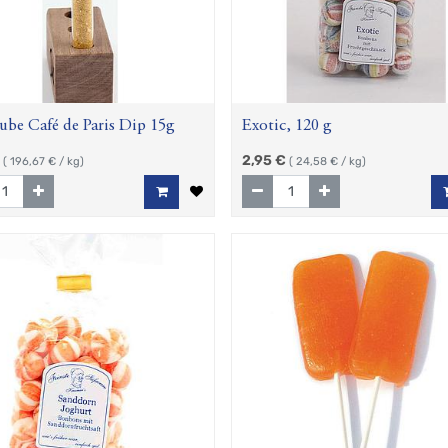
ube Café de Paris Dip 15g
Exotic, 120 g
2,95
€
(
196,67
€ / kg)
(
24,58
€ / kg)