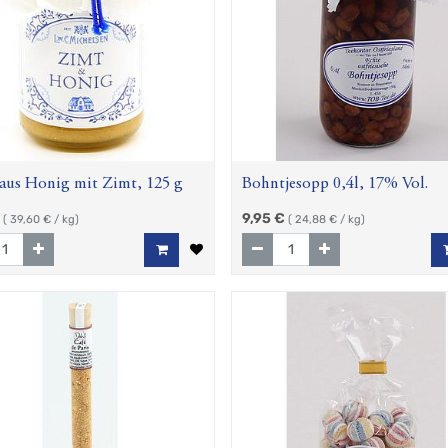
aus Honig mit Zimt, 125 g
Bohntjesopp 0,4l, 17% Vol.
9,95
€
(
39,60
€ / kg)
(
24,88
€ / kg)