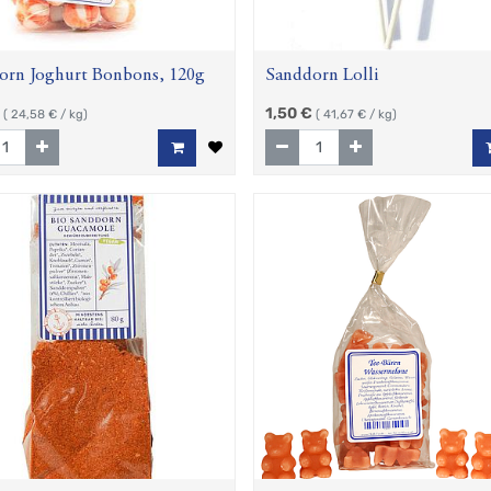
orn Joghurt Bonbons, 120g
Sanddorn Lolli
1,50
€
(
24,58
€ / kg)
(
41,67
€ / kg)