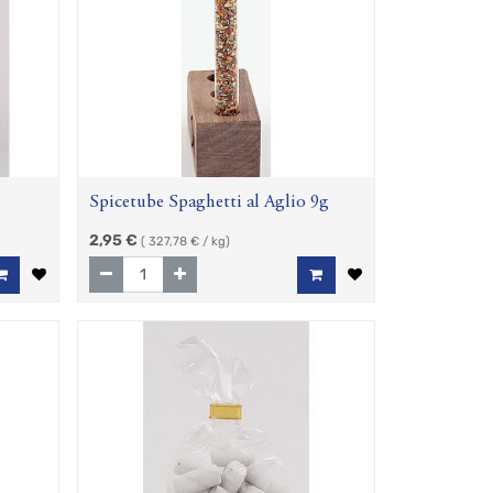
Spicetube Spaghetti al Aglio 9g
2,95
€
(
327,78
€ / kg)