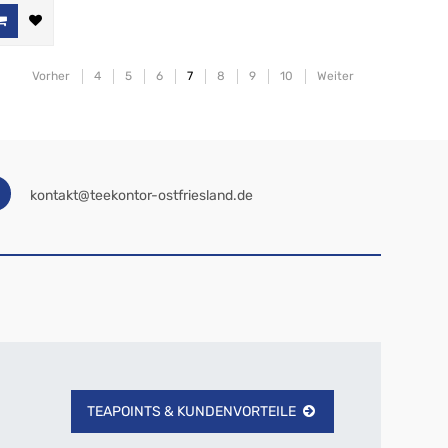
Vorher
4
5
6
7
8
9
10
Weiter
kontakt@teekontor-ostfriesland.de
TEAPOINTS & KUNDENVORTEILE