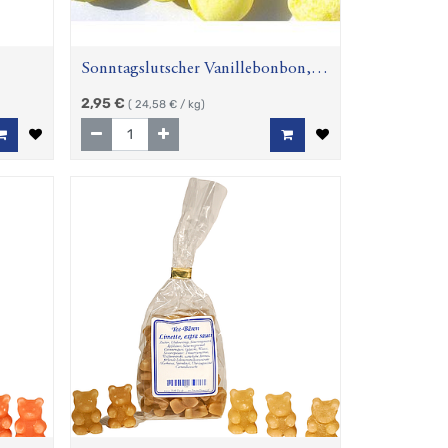
Sonntagslutscher Vanillebonbon,
120 g
2,95
€
(
24,58
€ / kg)