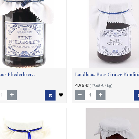
us Fliederbeer
Landhaus Rote Grütze Konfitü
aufstrich, 280 g
Extra-, 280 g
4,95
€
(
17,68
€ / kg)