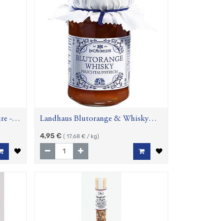
re -
Landhaus Blutorange & Whisky
Fruchtaufstrich, 280 g
4,95
€
(
17,68
€ / kg)