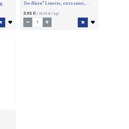
0g
Tee-Bären® Limette, extra sauer,
120g
3,95
€
(
32,92
€ / kg)