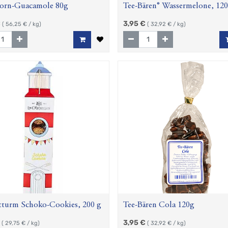
orn-Guacamole 80g
Tee-Bären® Wassermelone, 12
€
3,95
€
(
56,25
€ / kg)
(
32,92
€ / kg)
tturm Schoko-Cookies, 200 g
Tee-Bären Cola 120g
3,95
€
(
29,75
€ / kg)
(
32,92
€ / kg)