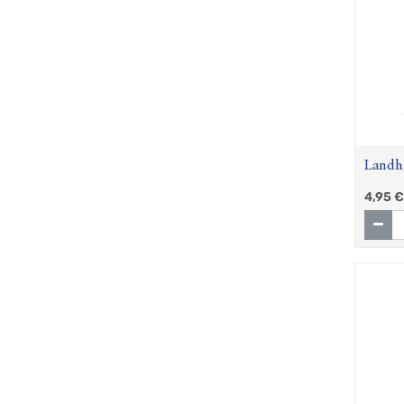
Landh
4,95
€